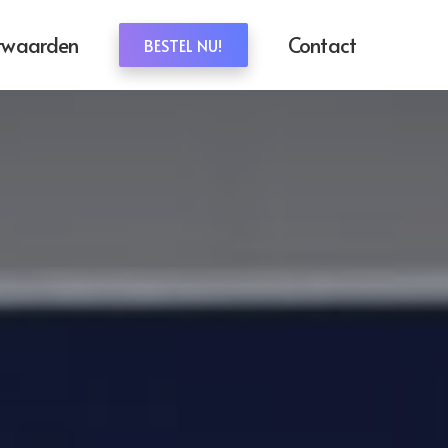
rwaarden
Contact
BESTEL NU!