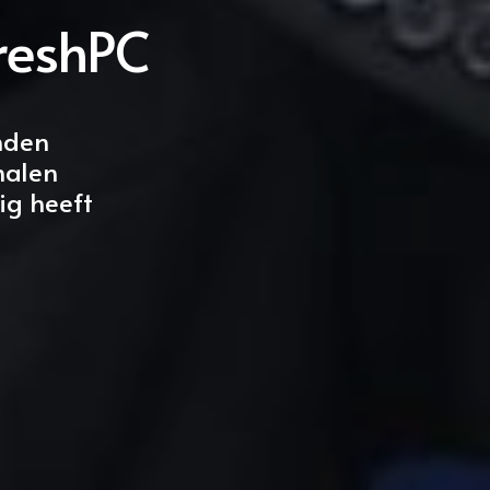
reshPC
nden
halen
ig heeft