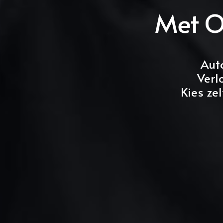
Met O
Aut
Verl
Kies ze