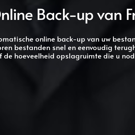
nline Back-up van F
omatische online back-up van uw besta
oren bestanden snel en eenvoudig terug
lf de hoeveelheid opslagruimte die u nod